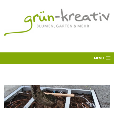
MENU
Home
Über uns
Aktuell
Bepflanzter Kalktuff